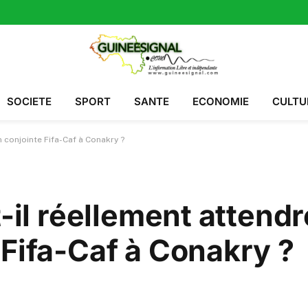
SOCIETE
SPORT
SANTE
ECONOMIE
CULTU
n conjointe Fifa-Caf à Conakry ?
t-il réellement attendr
 Fifa-Caf à Conakry ?