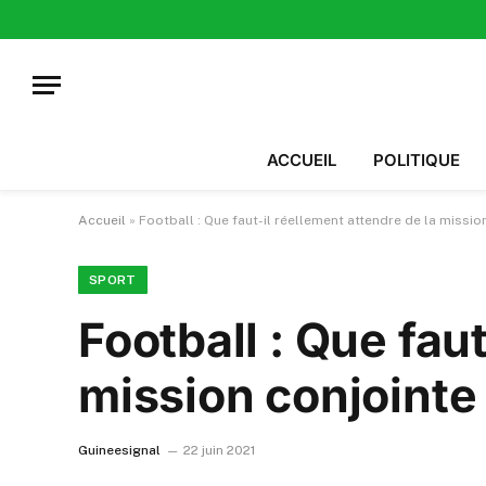
ACCUEIL
POLITIQUE
Accueil
»
Football : Que faut-il réellement attendre de la missio
SPORT
Football : Que fau
mission conjointe
Guineesignal
22 juin 2021