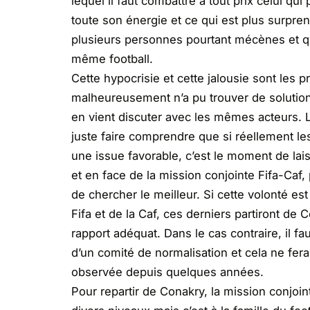
lequel il faut combattre à tout prix celui qui
toute son énergie et ce qui est plus surpr
plusieurs personnes pourtant mécènes et 
même football.
Cette hypocrisie et cette jalousie sont les p
malheureusement n’a pu trouver de solution e
en vient discuter avec les mêmes acteurs. Lo
juste faire comprendre que si réellement le
une issue favorable, c’est le moment de lais
et en face de la mission conjointe Fifa-Caf,
de chercher le meilleur. Si cette volonté es
Fifa et de la Caf, ces derniers partiront de 
rapport adéquat. Dans le cas contraire, il fa
d’un comité de normalisation et cela ne fe
observée depuis quelques années.
Pour repartir de Conakry, la mission conjoi