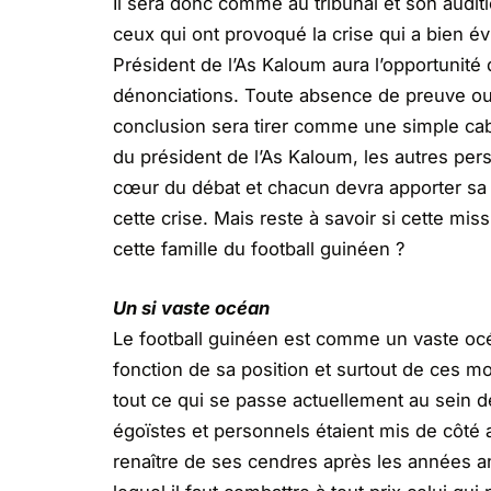
Il sera donc comme au tribunal et son audit
ceux qui ont provoqué la crise qui a bien é
Président de l’As Kaloum aura l’opportunité
dénonciations. Toute absence de preuve ou t
conclusion sera tirer comme une simple caba
du président de l’As Kaloum, les autres per
cœur du débat et chacun devra apporter sa p
cette crise. Mais reste à savoir si cette mis
cette famille du football guinéen ?
Un si vaste océan
Le football guinéen est comme un vaste oc
fonction de sa position et surtout de ces m
tout ce qui se passe actuellement au sein de 
égoïstes et personnels étaient mis de côté 
renaître de ses cendres après les années an