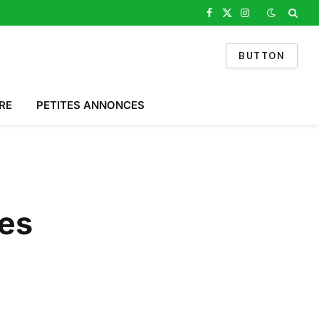
Facebook
X
Instagram
(Twitter)
BUTTON
RE
PETITES ANNONCES
les