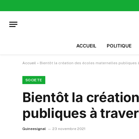
ACCUEIL
POLITIQUE
Accueil
»
Bientôt la création des écoles maternelles publiques à
SOCIETE
Bientôt la créatio
publiques à traver
Guineesignal
23 novembre 2021