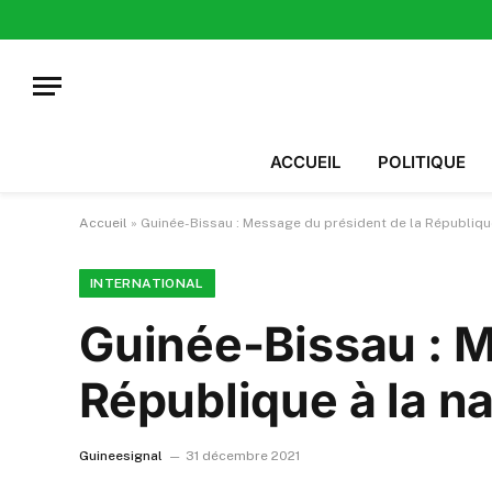
ACCUEIL
POLITIQUE
Accueil
»
Guinée-Bissau : Message du président de la République
INTERNATIONAL
Guinée-Bissau : M
République à la na
Guineesignal
31 décembre 2021