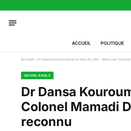
ACCUEIL
POLITIQUE
Accueil
»
Dr Dansa Kourouma à la tête du CNT : Merci au Colon
GRAND ANGLE
Dr Dansa Kourouma
Colonel Mamadi D
reconnu