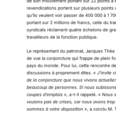
de son mouvement portant sur 22 points a é
revendications portent sur plusieurs points
qu’ils veulent voir passer de 400 000 à 1 7
portant sur 2 millions de francs, celle du tr
syndicats réclament quatre échelons de grade
travailleurs de la fonction publique.
Le représentant du patronat, Jacques Théa a
de vue la conjoncture qui frappe de plein fo
pays du monde. Pour lui, cette rencontre de
discussions à proprement dites
.
« J’invite 
de la conjoncture que nous vivons actuell
beaucoup de personnes. Si nous subissons t
coupes d’emplois »,
a-t-il rappelé.
« Nous s
voulons pas de crises, car nous avons trop
sommes à votre disposition »,
a conclu M. 