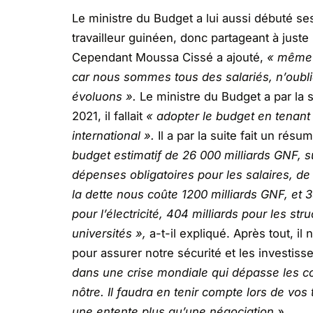
Le ministre du Budget a lui aussi débuté se
travailleur guinéen, donc partageant à juste
Cependant Moussa Cissé a ajouté,
« même 
car nous sommes tous des salariés, n’oubli
évoluons ».
Le ministre du Budget a par la 
2021, il fallait
« adopter le budget en tenant
international ».
Il a par la suite fait un rés
budget estimatif de 26 000 milliards GNF, 
dépenses obligatoires pour les salaires, de 
la dette nous coûte 1200 milliards GNF, et 
pour l’électricité, 404 milliards pour les str
universités »,
a-t-il expliqué. Après tout, i
pour assurer notre sécurité et les investis
dans une crise mondiale qui dépasse les 
nôtre. Il faudra en tenir compte lors de vos
une entente plus qu’une négociation ».