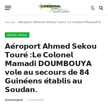
Accueil
»
𝗔𝗲́𝗿𝗼𝗽𝗼𝗿𝘁 𝗔𝗵𝗺𝗲𝗱 𝗦𝗲𝗸𝗼𝘂 𝗧𝗼𝘂𝗿𝗲́ :𝗟𝗲 𝗖𝗼𝗹𝗼𝗻𝗲𝗹 𝗠𝗮𝗺𝗮𝗱𝗶 𝗗𝗢𝗨𝗠𝗕𝗢𝗨𝗬𝗔 𝘃𝗼𝗹𝗲 𝗮𝘂 𝘀𝗲𝗰𝗼𝘂𝗿𝘀 𝗱𝗲 𝟴𝟰 𝗚𝘂𝗶𝗻𝗲́𝗲𝗻𝘀 𝗲́𝘁𝗮𝗯𝗹𝗶𝘀 𝗮𝘂 𝗦𝗼𝘂𝗱𝗮𝗻.
GRAND ANGLE
𝗔𝗲́𝗿𝗼𝗽𝗼𝗿𝘁 𝗔𝗵𝗺𝗲𝗱 𝗦𝗲𝗸𝗼𝘂
𝗧𝗼𝘂𝗿𝗲́ :𝗟𝗲 𝗖𝗼𝗹𝗼𝗻𝗲𝗹
𝗠𝗮𝗺𝗮𝗱𝗶 𝗗𝗢𝗨𝗠𝗕𝗢𝗨𝗬𝗔
𝘃𝗼𝗹𝗲 𝗮𝘂 𝘀𝗲𝗰𝗼𝘂𝗿𝘀 𝗱𝗲 𝟴𝟰
𝗚𝘂𝗶𝗻𝗲́𝗲𝗻𝘀 𝗲́𝘁𝗮𝗯𝗹𝗶𝘀 𝗮𝘂
𝗦𝗼𝘂𝗱𝗮𝗻.
Guineesignal
5 mai 2023