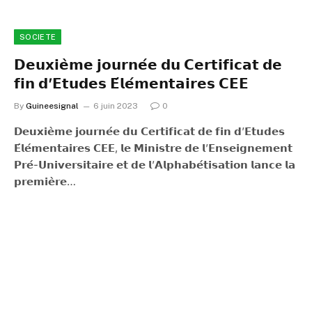
SOCIETE
𝗗𝗲𝘂𝘅𝗶𝗲̀𝗺𝗲 𝗷𝗼𝘂𝗿𝗻𝗲́𝗲 𝗱𝘂 𝗖𝗲𝗿𝘁𝗶𝗳𝗶𝗰𝗮𝘁 𝗱𝗲
𝗳𝗶𝗻 𝗱’𝗘𝘁𝘂𝗱𝗲𝘀 𝗘́𝗹𝗲́𝗺𝗲𝗻𝘁𝗮𝗶𝗿𝗲𝘀 𝗖𝗘𝗘
By
Guineesignal
6 juin 2023
0
𝗗𝗲𝘂𝘅𝗶𝗲̀𝗺𝗲 𝗷𝗼𝘂𝗿𝗻𝗲́𝗲 𝗱𝘂 𝗖𝗲𝗿𝘁𝗶𝗳𝗶𝗰𝗮𝘁 𝗱𝗲 𝗳𝗶𝗻 𝗱’𝗘𝘁𝘂𝗱𝗲𝘀
𝗘́𝗹𝗲́𝗺𝗲𝗻𝘁𝗮𝗶𝗿𝗲𝘀 𝗖𝗘𝗘, 𝗹𝗲 𝗠𝗶𝗻𝗶𝘀𝘁𝗿𝗲 𝗱𝗲 𝗹’𝗘𝗻𝘀𝗲𝗶𝗴𝗻𝗲𝗺𝗲𝗻𝘁
𝗣𝗿𝗲́-𝗨𝗻𝗶𝘃𝗲𝗿𝘀𝗶𝘁𝗮𝗶𝗿𝗲 𝗲𝘁 𝗱𝗲 𝗹’𝗔𝗹𝗽𝗵𝗮𝗯𝗲́𝘁𝗶𝘀𝗮𝘁𝗶𝗼𝗻 𝗹𝗮𝗻𝗰𝗲 𝗹𝗮
𝗽𝗿𝗲𝗺𝗶𝗲̀𝗿𝗲…