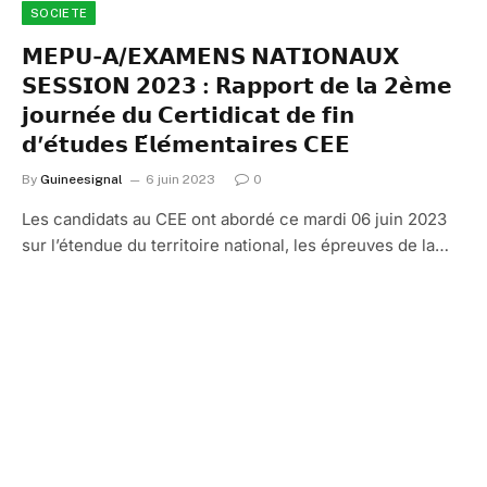
SOCIETE
𝗠𝗘𝗣𝗨-𝗔/𝗘𝗫𝗔𝗠𝗘𝗡𝗦 𝗡𝗔𝗧𝗜𝗢𝗡𝗔𝗨𝗫
𝗦𝗘𝗦𝗦𝗜𝗢𝗡 𝟮𝟬𝟮𝟯 : 𝗥𝗮𝗽𝗽𝗼𝗿𝘁 𝗱𝗲 𝗹𝗮 𝟮𝗲̀𝗺𝗲
𝗷𝗼𝘂𝗿𝗻𝗲́𝗲 𝗱𝘂 𝗖𝗲𝗿𝘁𝗶𝗱𝗶𝗰𝗮𝘁 𝗱𝗲 𝗳𝗶𝗻
𝗱’𝗲́𝘁𝘂𝗱𝗲𝘀 𝗘́𝗹𝗲́𝗺𝗲𝗻𝘁𝗮𝗶𝗿𝗲𝘀 𝗖𝗘𝗘
By
Guineesignal
6 juin 2023
0
Les candidats au CEE ont abordé ce mardi 06 juin 2023
sur l’étendue du territoire national, les épreuves de la…