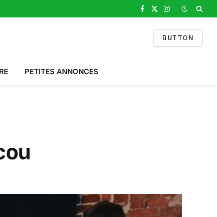
Facebook
X
Instagram
(Twitter)
BUTTON
RE
PETITES ANNONCES
cou