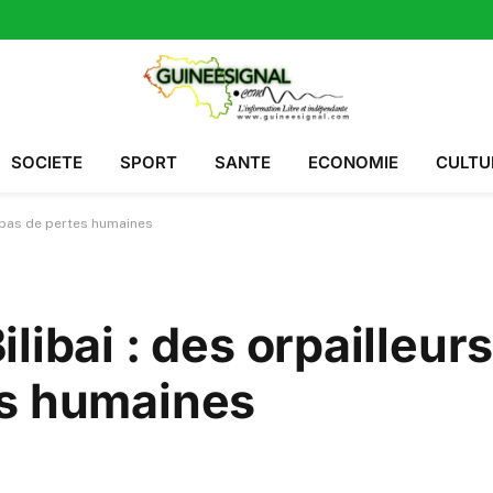
SOCIETE
SPORT
SANTE
ECONOMIE
CULTU
s pas de pertes humaines
libai : des orpailleur
es humaines