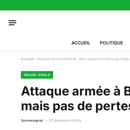
ACCUEIL
POLITIQUE
Accueil
»
Attaque armée à Bilibai : des orpailleurs blessés mai
GRAND ANGLE
Attaque armée à Bi
mais pas de pert
Guineesignal
27 décembre 2024