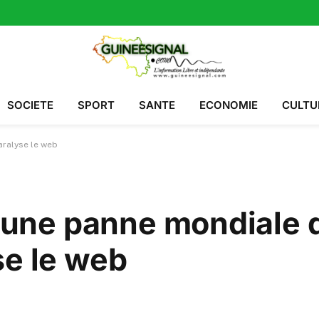
SOCIETE
SPORT
SANTE
ECONOMIE
CULTU
aralyse le web
 : une panne mondiale 
se le web