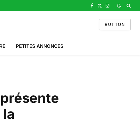
Facebook
X
Instagram
(Twitter)
BUTTON
RE
PETITES ANNONCES
 présente
 la