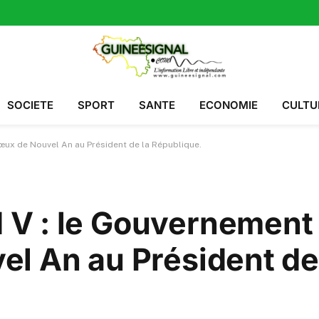
SOCIETE
SPORT
SANTE
ECONOMIE
CULTU
ux de Nouvel An au Président de la République.
V : le Gouvernement
l An au Président de